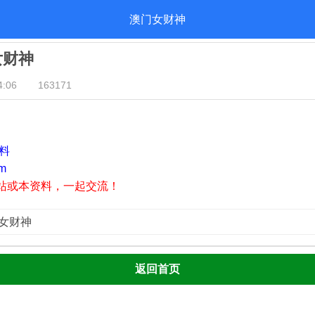
澳门女财神
女财神
:06
163171
资料
m
站或本资料，一起交流！
门女财神
返回首页