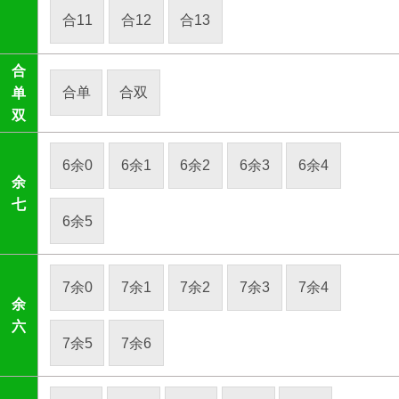
合11
合12
合13
合
合单
合双
单
双
6余0
6余1
6余2
6余3
6余4
余
七
6余5
7余0
7余1
7余2
7余3
7余4
余
六
7余5
7余6